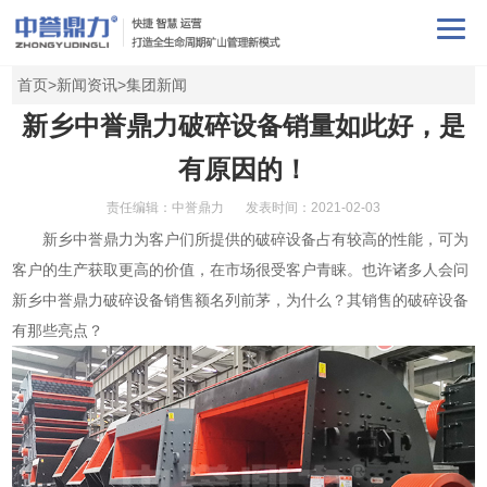
首页
>
新闻资讯
>
集团新闻
新乡中誉鼎力破碎设备销量如此好，是
有原因的！
责任编辑：中誉鼎力
发表时间：2021-02-03
新乡中誉鼎力
为客户们所提供的
破碎设备
占有较高的性能，可为
客户的生产获取更高的价值，在市场很受客户青睐。也许诸多人会问
新乡中誉
鼎力破碎
设备销售额名列前茅，为什么？其销售的破碎设备
有那些亮点？