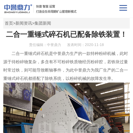
首页
>
新闻资讯
>
集团新闻
二合一重锤式碎石机已配备除铁装置！
责任编辑：中誉鼎力
发表时间：2020-11-18
二合一
重锤式碎石机
是
中誉鼎力
生产的一款特种
粉碎机械
，此时
源于待粉碎物复杂，多含有不可粉碎铁质物经历粉碎腔，若铁块过量
时常过铁，则可能导致断轴事件，为此中誉鼎力为我厂生产的二合一
重锤式碎石机都搭配了除铁系统，以粉碎机械的故障发生率。